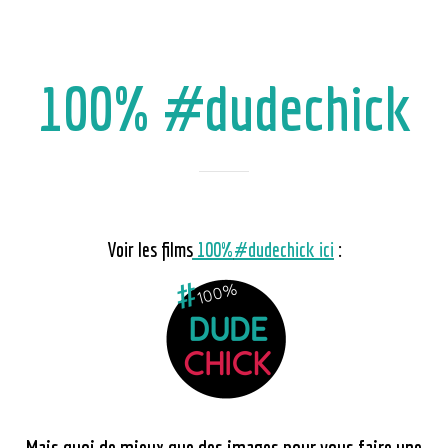
100% #dudechick
Voir les films
100%
#dudechick ici
:
Mais quoi de mieux que des images pour vous faire une