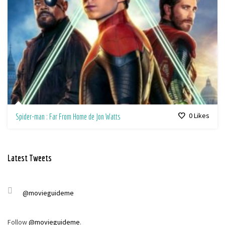
0
Likes
Spider-man : Far From Home de Jon Watts
Latest Tweets
@movieguideme
Follow
@movieguideme
.