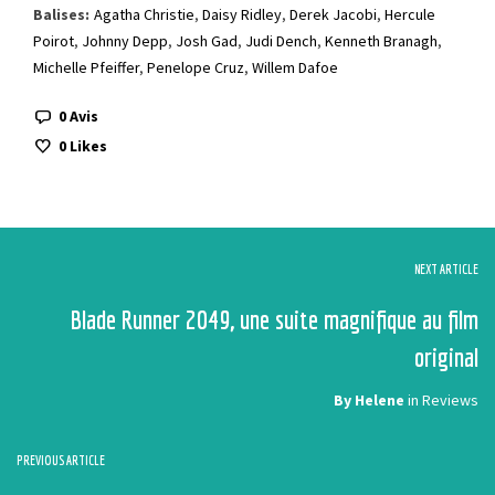
Balises:
Agatha Christie
,
Daisy Ridley
,
Derek Jacobi
,
Hercule
Poirot
,
Johnny Depp
,
Josh Gad
,
Judi Dench
,
Kenneth Branagh
,
Michelle Pfeiffer
,
Penelope Cruz
,
Willem Dafoe
0 Avis
0
Likes
NEXT ARTICLE
Blade Runner 2049, une suite magnifique au film
original
By
Helene
in
Reviews
PREVIOUS ARTICLE