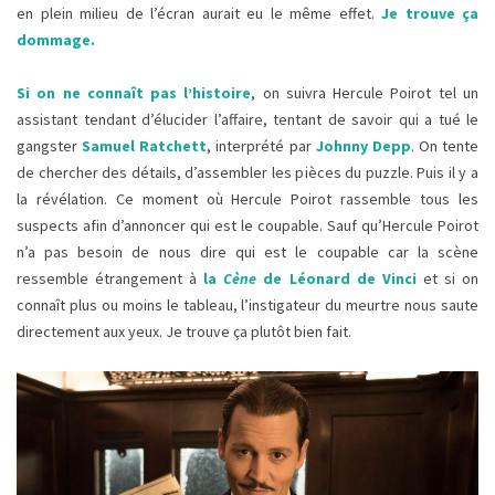
en plein milieu de l’écran aurait eu le même effet.
Je trouve ça
dommage.
Si on ne connaît pas l’histoire
, on suivra Hercule Poirot tel un
assistant tendant d’élucider l’affaire, tentant de savoir qui a tué le
gangster
Samuel Ratchett
, interprété par
Johnny Depp
. On tente
de chercher des détails, d’assembler les pièces du puzzle. Puis il y a
la révélation. Ce moment où Hercule Poirot rassemble tous les
suspects afin d’annoncer qui est le coupable. Sauf qu’Hercule Poirot
n’a pas besoin de nous dire qui est le coupable car la scène
ressemble étrangement à
la
Cène
de Léonard de Vinci
et si on
connaît plus ou moins le tableau, l’instigateur du meurtre nous saute
directement aux yeux. Je trouve ça plutôt bien fait.