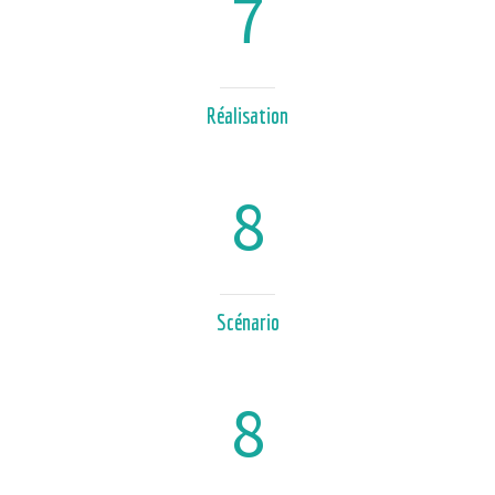
7
Réalisation
8
Scénario
8