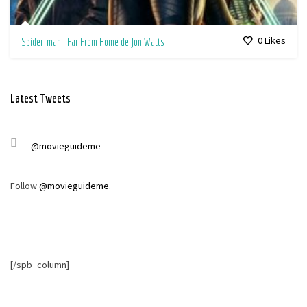
0
Likes
Spider-man : Far From Home de Jon Watts
Latest Tweets
@movieguideme
Follow
@movieguideme
.
[/spb_column]