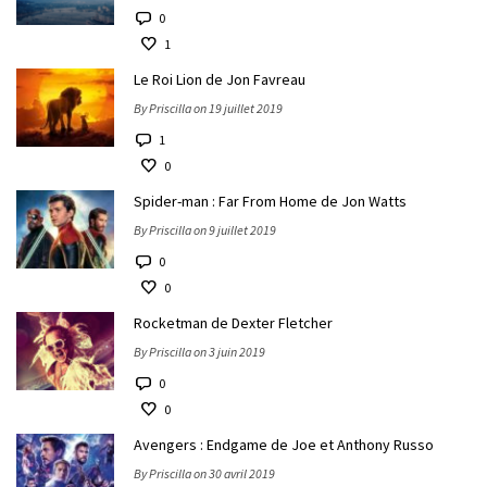
0
1
Le Roi Lion de Jon Favreau
By Priscilla on 19 juillet 2019
1
0
Spider-man : Far From Home de Jon Watts
By Priscilla on 9 juillet 2019
0
0
Rocketman de Dexter Fletcher
By Priscilla on 3 juin 2019
0
0
Avengers : Endgame de Joe et Anthony Russo
By Priscilla on 30 avril 2019